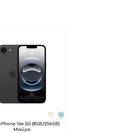
εχνολογία οθόνης NXTVISI
οσφέρει ενισχυμένη προστασία των ματιών. Απολαύστε 
 περιεχόμενό σας, ενώ παράλληλα φροντίζουν τα μάτια σ
iPhone 16e 5G (8GB/256GB)
Google Pixel 9 5G (12GB/
Μαύρο
56201128