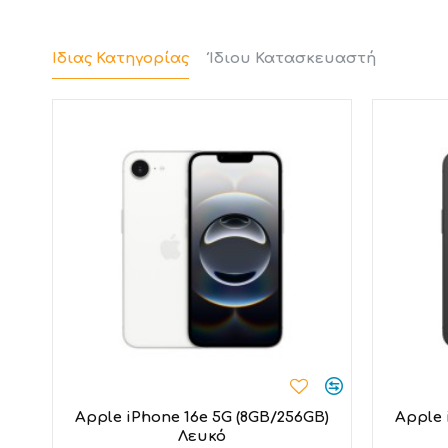
Ίδιας Κατηγορίας
Ίδιου Κατασκευαστή
Τ
Διαθέτει
οθόνη χαμηλού μπλε φωτισμού
, που πρ
το
)
Apple iPhone 16e 5G (8GB/256GB)
Apple 
Λευκό