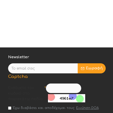
55618435
668,52€
Καλάθι
Newsletter
Εγγραφή
Captcha
Εισάγετε τον
κωδικό στο
παρακάτω πεδίο
νικό ήχο για μουσική, podcast και βίντεο.
Έχω διαβάσει και αποδέχομαι τους
Εγγύηση DOA