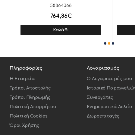
58864368
764,86€
Καλάθι
Πληροφορίες
Λογαριασμός
Η Εταιρεία
O Λογαριασμός μου
Τρόποι Αποστολής
Ιστορικό Παραγγελιώ
Τρόποι Πληρωμής
Συνεργάτες
Πολιτική Απορρήτου
Ενημερωτικά Δελτία
Πολιτική Cookies
Δωροεπιταγές
Όροι Χρήσης
Διαθέτει
διπλά ηχεία
, που αποδίδουν
μεγ