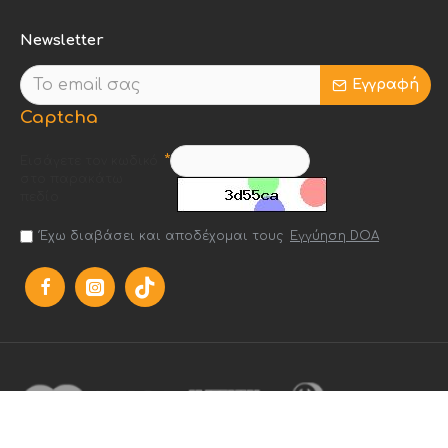
Newsletter
Εγγραφή
Captcha
Εισάγετε τον κωδικό
στο παρακάτω
πεδίο
Έχω διαβάσει και αποδέχομαι τους
Εγγύηση DOA
Ανθεκτικός σχεδιασμός.
Εντυπωσιακή οθόνη.
Η εντυπωσιακή οθόνη 6,1 ιντσών χρησιμοποιεί
τεχνολογία OLED. Πρόσοψη Ceramic Shield—το πιο