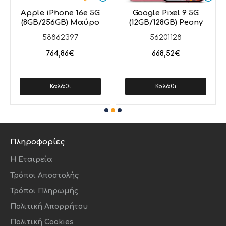
Στείλε μηνύματα, περιηγήσου και παρακολούθησε
Apple iPhone 16e 5G
Google Pixel 9 5G
ασταμάτητα ταινίες και σειρές με έως και 26 ώρες
(8GB/256GB) Μαύρο
(12GB/128GB) Peony
αναπαραγωγής βίντεο—η καλύτερη διάρκεια
58862397
56201128
λειτουργίας μπαταρίας σε iPhone 6,1 ιντσών.
764,86€
668,52€
Καλάθι
Καλάθι
Πληροφορίες
Η Εταιρεία
Τρόποι Αποστολής
Τρόποι Πληρωμής
Πολιτική Απορρήτου
Πολιτική Cookies