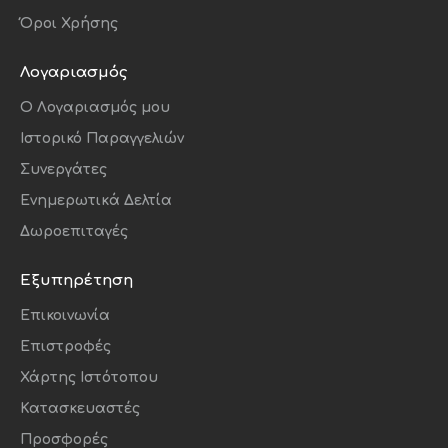
Όροι Χρήσης
Λογαριασμός
O Λογαριασμός μου
Κάμερες
Ιστορικό Παραγγελιών
Συνεργάτες
Το προηγμένο σύστημα δύο-σε-ένα διαθέτει
Ενημερωτικά Δελτία
κάμερα Fusion 48MP για φωτογραφίες εξαιρετικά
Δωροεπιταγές
υψηλής ανάλυσης και τηλεφακό 2x οπτικής
ποιότητας. Τράβηξε απίστευτες selfies με την
μπροστινή κάμερα 12MP.
Εξυπηρέτηση
Επικοινωνία
Επιστροφές
Χάρτης Ιστότοπου
Κατασκευαστές
Προσφορές