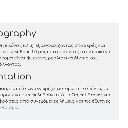
ography
η εικόνας (OIS), εξασφαλίζοντας σταθερές και
pixel μεγέθους
1,0 μm
, επιτρέποντας στον φακό να
εσμα είναι φωτεινά, ρεαλιστικά βίντεο και
άλλοντος.
ntation
ion
, η οποία αναγνωρίζει αυτόματα το φόντο, το
 μπορούν να επωφεληθούν από το
Object Eraser
για
φράσεις από συνεχόμενες λήψεις, και τις έξυπνες
ινίρισμα.
ion Booster