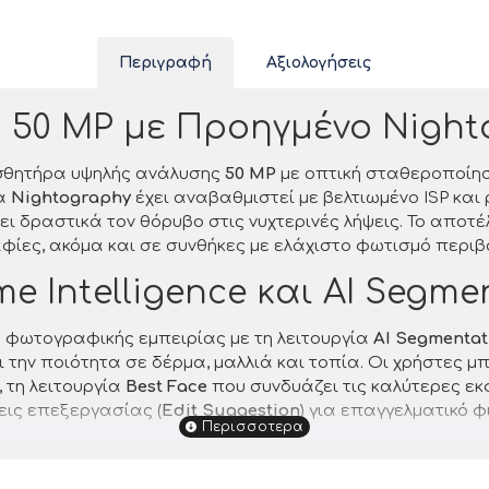
Περιγραφή
Αξιολογήσεις
 50 MP με Προηγμένο Night
αισθητήρα υψηλής ανάλυσης
50 MP
με οπτική σταθεροποίησ
ία
Nightography
έχει αναβαθμιστεί με βελτιωμένο ISP και 
δραστικά τον θόρυβο στις νυχτερινές λήψεις. Το αποτέλ
ίες, ακόμα και σε συνθήκες με ελάχιστο φωτισμό περιβ
e Intelligence και AI Segme
ς φωτογραφικής εμπειρίας με τη λειτουργία
AI Segmentat
ι την ποιότητα σε δέρμα, μαλλιά και τοπία. Οι χρήστες
 τη λειτουργία
Best Face
που συνδυάζει τις καλύτερες εκ
ις επεξεργασίας (
Edit Suggestion
) για επαγγελματικό φ
 Super AMOLED Plus και Vis