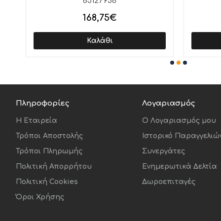
63127956
Το Galaxy A57 5G διακρίνεται για την κομψή σιλο
168,75€
κεραμικό. Παρά την εκλεπτυσμένη εμφάνιση, η σ
αντοχή στο γλυκό νερό σε βάθος έως 1,5 μέτρο 
Καλάθι
Πληροφορίες
Λογαριασμός
Η Εταιρεία
O Λογαριασμός μου
Τρόποι Αποστολής
Ιστορικό Παραγγελιώ
Τρόποι Πληρωμής
Συνεργάτες
Πολιτική Απορρήτου
Ενημερωτικά Δελτία
Πολιτική Cookies
Δωροεπιταγές
Όροι Χρήσης