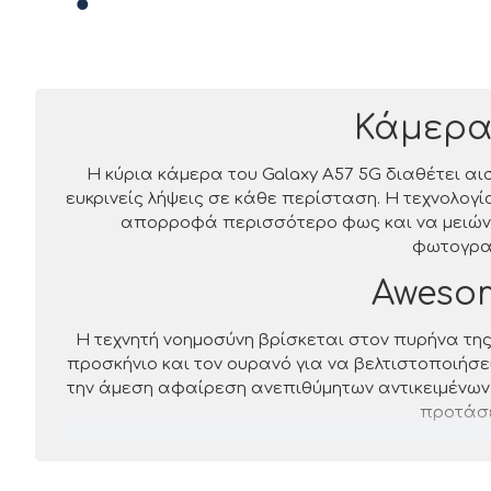
Κάμερα
Η κύρια κάμερα του Galaxy A57 5G διαθέτει 
ευκρινείς λήψεις σε κάθε περίσταση. Η τεχνολογ
απορροφά περισσότερο φως και να μειώνει 
φωτογραφ
Awesom
Η τεχνητή νοημοσύνη βρίσκεται στον πυρήνα τη
προσκήνιο και τον ουρανό για να βελτιστοποιήσε
την άμεση αφαίρεση ανεπιθύμητων αντικειμένων,
προτάσε
Οθόνη 6,7"