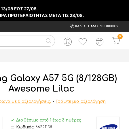
Ο
13/08
ΕΩΣ
27/08
.
ΙΡΑ ΠΡΟΤΕΡΑΙΟΤΗΤΑΣ ΜΕΤΑ ΤΙΣ
28/08
.
ΚΑΛΕΣΤΕ ΜΑΣ: 210 8810002
0
 Galaxy A57 5G (8/128GB)
Awesome Lilac
ωνα με 0 αξιολογήσεις.
-
Γράψτε μια αξιολόγηση
Διαθέσιμο από 1 έως 3 ημέρες
Κωδικός:
66221138