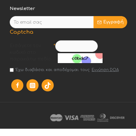
Newsletter
Εγγραφή
Captcha
Εισάγετε τον
κωδικό στο
παρακάτω πεδίο
Έχω διαβάσει και αποδέχομαι τους
Εγγύηση DOA