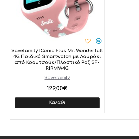
Savefamily IConic Plus Mr. Wonderfull
4G Παιδικό Smartwatch με Λουράκι
από Καουτσούκ/Πλαστικό Ροζ SF-
RIRMW4G
Savefamily
129,00€
Καλάθι