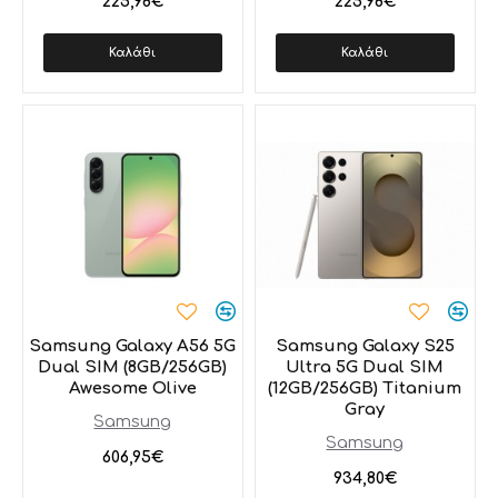
225,98€
225,98€
Καλάθι
Καλάθι
Samsung Galaxy A56 5G
Samsung Galaxy S25
Dual SIM (8GB/256GB)
Ultra 5G Dual SIM
Awesome Olive
(12GB/256GB) Titanium
Gray
Samsung
Samsung
606,95€
934,80€