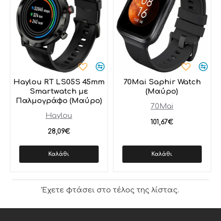
Haylou RT LS05S 45mm
70Mai Saphir Watch
Smartwatch με
(Μαύρο)
Παλμογράφο (Μαύρο)
70Mai
Haylou
101,67€
28,09€
Καλάθι
Καλάθι
Έχετε φτάσει στο τέλος της λίστας.