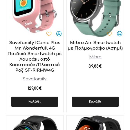
Savefamily IConic Plus
Mibro Air Smartwatch
Mr. Wonderfull 4G
με Παλμογράφο (Ασημί)
Παιδικό Smartwatch με
Mibro
Λουράκι από
Καουτσούκ/Πλαστικό
39,88€
Ροζ SF-RIRMW4G
Savefamily
129,00€
Καλάθι
Καλάθι